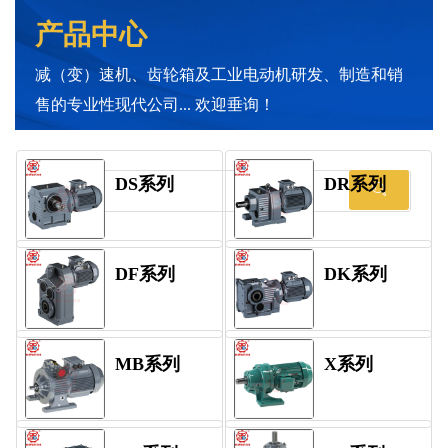
产品中心
减（变）速机、齿轮箱及工业电动机研发、制造和销
售的专业性现代公司... 欢迎垂询！
DS系列
DR系列
DF系列
DK系列
MB系列
X系列