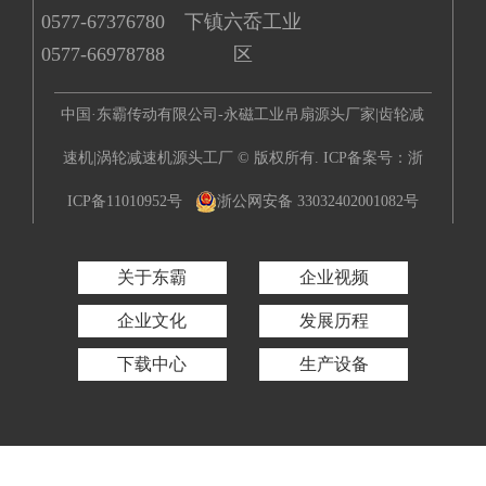
0577-67376780
下镇六岙工业
0577-66978788
区
中国·东霸传动有限公司-永磁工业吊扇源头厂家|齿轮减
速机|涡轮减速机源头工厂 © 版权所有. ICP备案号：
浙
ICP备11010952号
浙公网安备 33032402001082号
关于东霸
企业视频
企业文化
发展历程
下载中心
生产设备