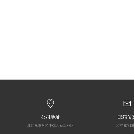
公司地址
邮箱传
浙江永嘉县桥下镇六岙工业区
0577-67318